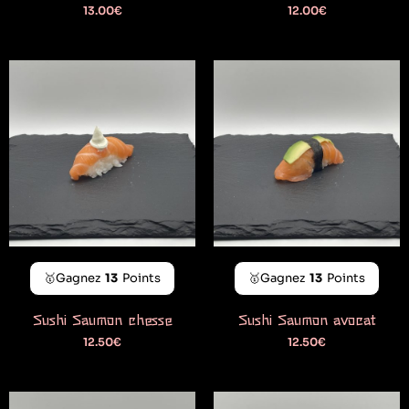
13.00
€
12.00
€
🥇Gagnez
13
Points
🥇Gagnez
13
Points
Sushi Saumon chesse
Sushi Saumon avocat
12.50
€
12.50
€