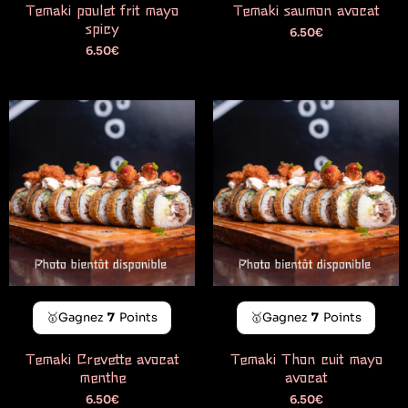
Temaki poulet frit mayo
Temaki saumon avocat
spicy
6.50
€
6.50
€
🥇Gagnez
7
Points
🥇Gagnez
7
Points
Temaki Crevette avocat
Temaki Thon cuit mayo
menthe
avocat
6.50
€
6.50
€