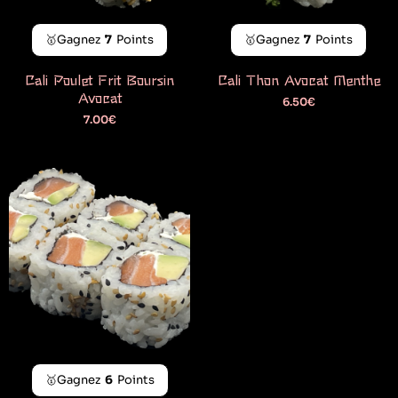
🥇Gagnez
7
Points
🥇Gagnez
7
Points
Cali Poulet Frit Boursin
Cali Thon Avocat Menthe
Avocat
6.50
€
7.00
€
🥇Gagnez
6
Points