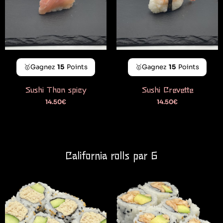
🥇Gagnez
15
Points
🥇Gagnez
15
Points
Sushi Thon spicy
Sushi Crevette
14.50
€
14.50
€
California rolls par 6