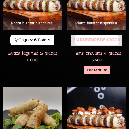
EN RUPTURE DE STOCK
🥇Gagnez
6
Points
🥇Gagnez
7
Points
Gyoza légumes 5 pièces
Nems crevette 4 pièces
6.00
€
6.50
€
Lire la suite