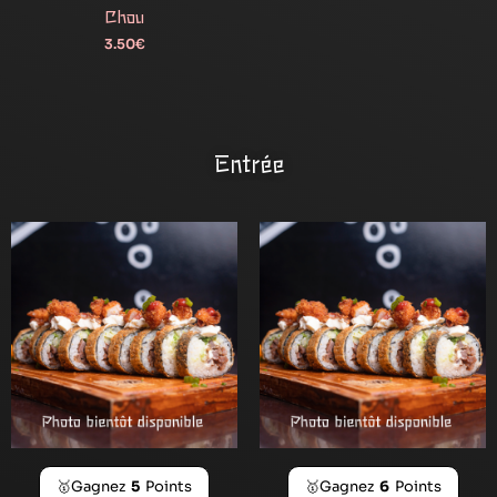
Chou
3.50
€
Entrée
🥇Gagnez
5
Points
🥇Gagnez
6
Points