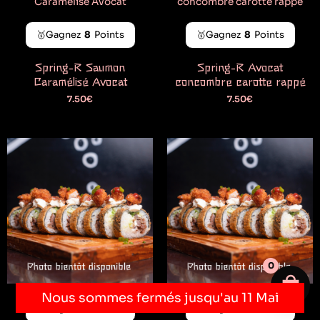
🥇Gagnez
8
Points
🥇Gagnez
8
Points
Spring-R Saumon
Spring-R Avocat
Caramélisé Avocat
concombre carotte rappé
7.50
€
7.50
€
0
Votre 
Nous sommes fermés jusqu'au 11 Mai
🥇Gagnez
8
Points
🥇Gagnez
8
Points