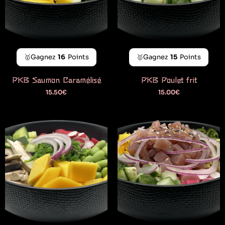
🥇Gagnez
16
Points
🥇Gagnez
15
Points
PKB Saumon Caramélisé
PKB Poulet frit
15.50
€
15.00
€