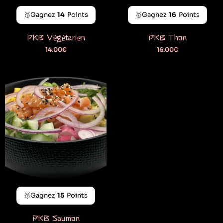
🥇Gagnez
14
Points
🥇Gagnez
16
Points
PKB Végétarien
PKB Thon
14.00
€
16.00
€
🥇Gagnez
15
Points
PKB Saumon