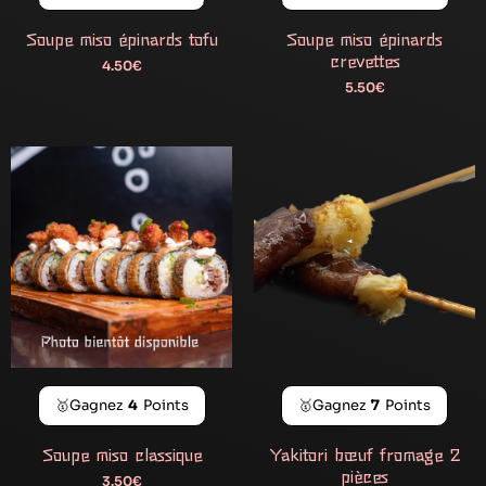
Soupe miso épinards tofu
Soupe miso épinards
crevettes
4.50
€
5.50
€
🥇Gagnez
4
Points
🥇Gagnez
7
Points
Soupe miso classique
Yakitori bœuf fromage 2
pièces
3.50
€