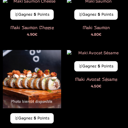
🥇Gagnez
5
Points
🥇Gagnez
5
Points
Maki Saumon Cheese
Maki Saumon
4.90
€
4.80
€
🥇Gagnez
5
Points
Maki Avocat Sésame
4.50
€
🥇Gagnez
5
Points