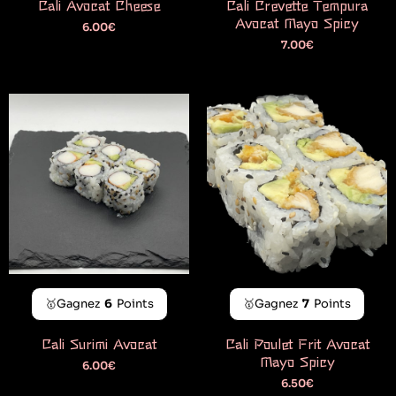
Cali Avocat Cheese
Cali Crevette Tempura
Avocat Mayo Spicy
6.00
€
7.00
€
🥇Gagnez
6
Points
🥇Gagnez
7
Points
Cali Surimi Avocat
Cali Poulet Frit Avocat
Mayo Spicy
6.00
€
6.50
€