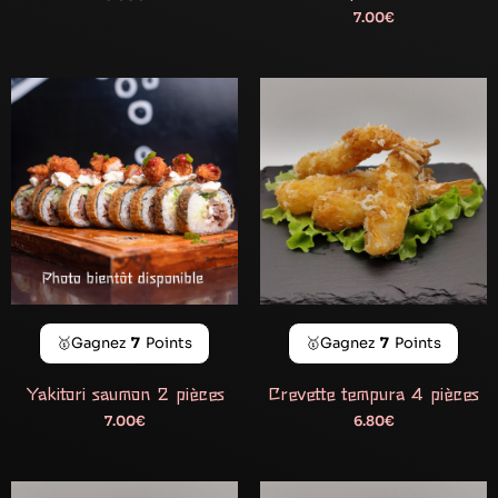
7.00
€
🥇Gagnez
7
Points
🥇Gagnez
7
Points
Yakitori saumon 2 pièces
Crevette tempura 4 pièces
7.00
€
6.80
€