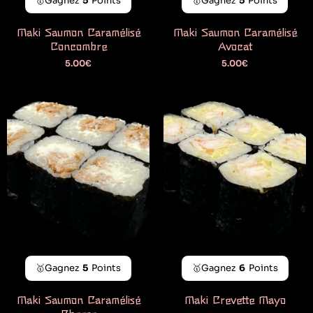
🥇Gagnez
5
Points
🥇Gagnez
5
Points
Maki Saumon Caramélisé
Maki Saumon Caramélisé
Concombre
Avocat
5.00
€
5.00
€
🥇Gagnez
5
Points
🥇Gagnez
6
Points
Maki Saumon Caramélisé
Maki Crevette Mayo