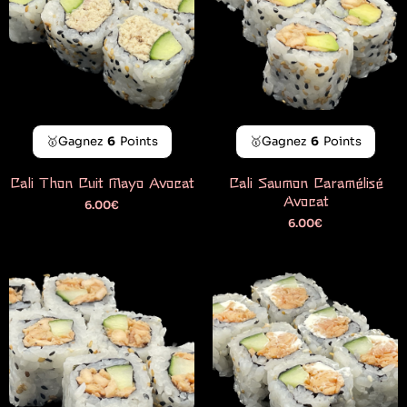
🥇Gagnez
6
Points
🥇Gagnez
6
Points
Cali Thon Cuit Mayo Avocat
Cali Saumon Caramélisé
Avocat
6.00
€
6.00
€