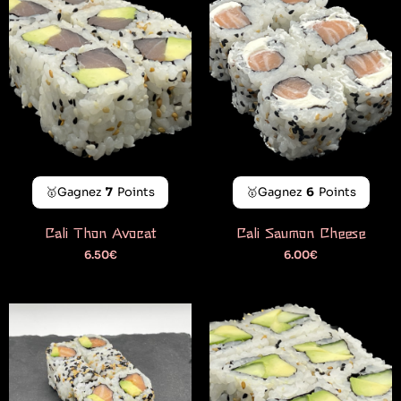
🥇Gagnez
7
Points
🥇Gagnez
6
Points
Cali Thon Avocat
Cali Saumon Cheese
6.50
€
6.00
€