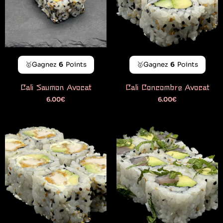
🥇Gagnez
6
Points
🥇Gagnez
6
Points
Cali Saumon Avocat
Cali Concombre Avocat
6.00
€
6.00
€