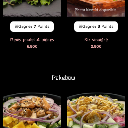
🥇Gagnez
7
Points
🥇Gagnez
3
Points
Nems poulet 4 pièces
Riz vinaigré
6.50
€
2.50
€
Pokebowl