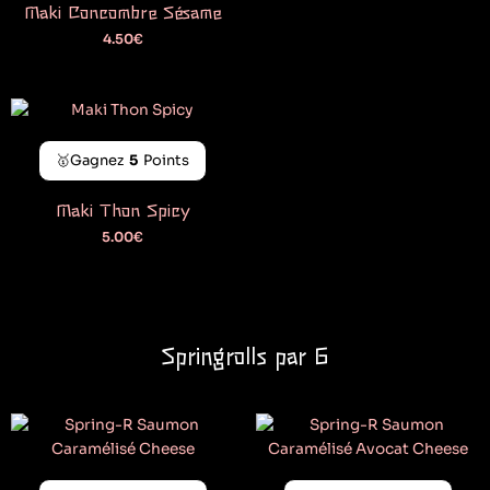
Maki Concombre Sésame
4.50
€
🥇Gagnez
5
Points
Maki Thon Spicy
5.00
€
Springrolls par 6