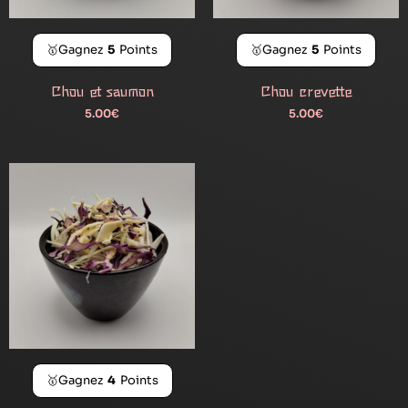
🥇Gagnez
5
Points
🥇Gagnez
5
Points
Chou et saumon
Chou crevette
5.00
€
5.00
€
🥇Gagnez
4
Points