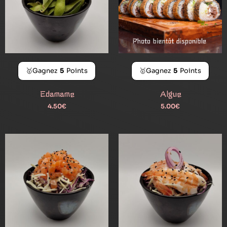
🥇Gagnez
5
Points
🥇Gagnez
5
Points
Edamame
Algue
4.50
€
5.00
€