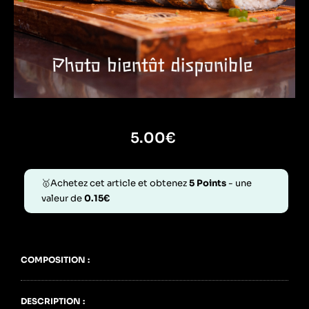
5.00
€
🥇Achetez cet article et obtenez
5
Points
- une
valeur de
0.15
€
COMPOSITION :
DESCRIPTION :