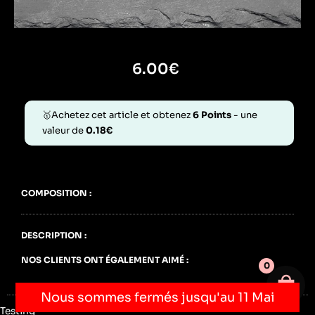
6.00
€
🥇Achetez cet article et obtenez
6
Points
- une
valeur de
0.18
€
COMPOSITION :
DESCRIPTION :
NOS CLIENTS ONT ÉGALEMENT AIMÉ :
0
Votre 
Nous sommes fermés jusqu'au 11 Mai
Testing