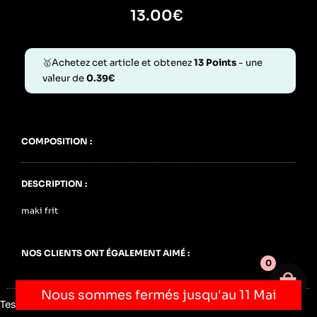
13.00
€
🥇Achetez cet article et obtenez
13
Points
- une
valeur de
0.39
€
COMPOSITION :
DESCRIPTION :
maki frit
NOS CLIENTS ONT ÉGALEMENT AIMÉ :
0
Votre 
Nous sommes fermés jusqu'au 11 Mai
Testing