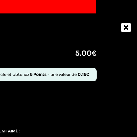
5.00
€
icle et obtenez
5
Points
- une valeur de
0.15
€
NT AIMÉ :