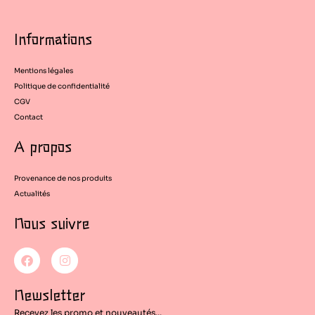
Informations
Mentions légales
Politique de confidentialité
CGV
Contact
A propos
Provenance de nos produits
Actualités
Nous suivre
F
I
a
n
c
s
e
t
Newsletter
b
a
o
g
Recevez les promo et nouveautés...