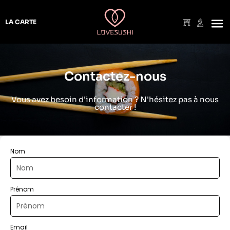
Aller
au
LA CARTE
contenu
Contactez-nous
Vous avez besoin d'information ? N'hésitez pas à nous
contacter !
Nom
Prénom
Email