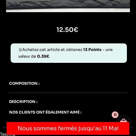
12.50
€
🥇Achetez cet article et obtenez
13
Points
- une
valeur de
0.39
€
COMPOSITION :
DESCRIPTION :
NOS CLIENTS ONT ÉGALEMENT AIMÉ :
0
Votre 
Nous sommes fermés jusqu'au 11 Mai
Testing