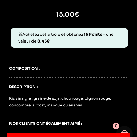
15.00
€
🥇Achetez cet article et obtenez
15
Points
- une
valeur de
0.45
€
COMPOSITION :
DESCRIPTION :
Riz vinaigré , graine de soja, chou rouge, oignon rouge,
concombre, avocat, mangue ou ananas
NOS CLIENTS ONT ÉGALEMENT AIMÉ :
0
Votre 