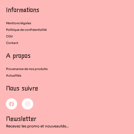
Informations
Mentions légales
Politique de confidentialité
CGV
Contact
A propos
Provenance de nos produits
Actualités
Nous suivre
F
I
a
n
c
s
e
t
Newsletter
b
a
o
g
Recevez les promo et nouveautés...
o
r