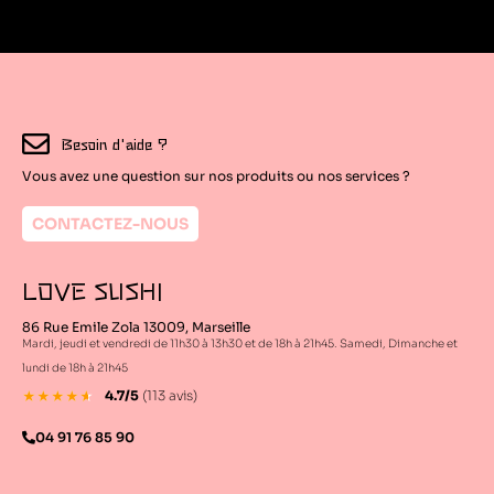
Besoin d'aide ?
Vous avez une question sur nos produits ou nos services ?
CONTACTEZ-NOUS
LOVE SUSHI
86 Rue Emile Zola 13009, Marseille
Mardi, jeudi et vendredi de 11h30 à 13h30 et de 18h à 21h45. Samedi, Dimanche et
lundi de 18h à 21h45
4.7/5
(113 avis)
★
★
★
★
★
4.6/5
04 91 76 85 90